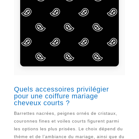
Quels accessoires privilégier
pour une coiffure mariage
cheveux courts ?
Barrettes nacrées, peignes ornés de cristaux,
couronnes fines et voiles courts figurent parmi
les options les plus prisées. Le choix dépend du
thème et de l’ambiance du mariage, ainsi que du