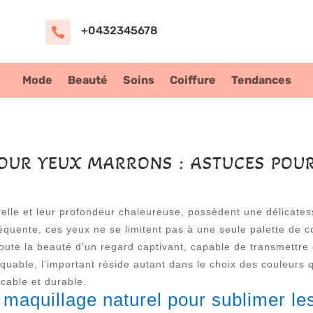
+0432345678

Mode
Beauté
Soins
Coiffure
Tendances
OUR YEUX MARRONS : ASTUCES POUR
elle et leur profondeur chaleureuse, possèdent une délicates
équente, ces yeux ne se limitent pas à une seule palette de 
oute la beauté d’un regard captivant, capable de transmettre 
uable, l’important réside autant dans le choix des couleurs 
ccable et durable.
 maquillage naturel pour sublimer l