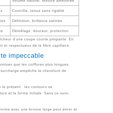
Volume naturel, texture améliorée
es
Contrôle, tenue sans rigidité
lées
Définition, brillance satinée
ge
Démêlage, douceur, protection
raîcheur d’une coupe courte pimpante. En
 et respectueux de la fibre capillaire.
rte impeccable
ointues que les coiffures plus longues.
e surcharge empêche la chevelure de
s le présent : les contours se
re et la forme initiale. Sans ce suivi,
forme avec une brosse large peut étirer et