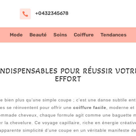
+0432345678

Mode
Beauté
Soins
Coiffure
Tendances
INDISPENSABLES POUR RÉUSSIR VOT
EFFORT
e bien plus qu’une simple coupe ; c’est une danse subtile ent
les se réinventent pour offrir une
coiffure facile
, moderne et 
 pommade cheveux, chaque formule agit comme une baguette ma
er la chevelure. Ce voyage capillaire, riche en énergie créativ
apparente simplicité d’une coupe en un véritable manifeste de 