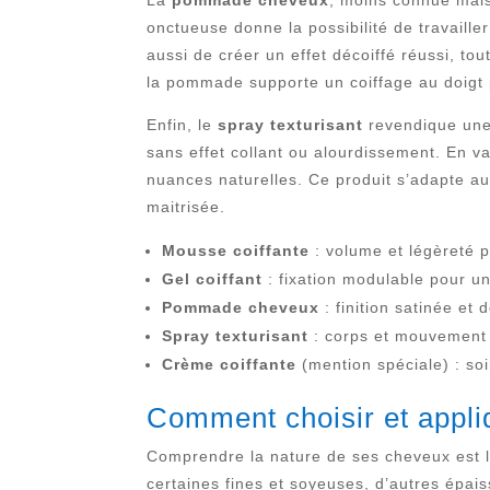
La
pommade cheveux
, moins connue mais 
onctueuse donne la possibilité de travaille
aussi de créer un effet décoiffé réussi, tout
la pommade supporte un coiffage au doigt 
Enfin, le
spray texturisant
revendique une 
sans effet collant ou alourdissement. En va
nuances naturelles. Ce produit s’adapte au
maitrisée.
Mousse coiffante
: volume et légèreté p
Gel coiffant
: fixation modulable pour un
Pommade cheveux
: finition satinée et 
Spray texturisant
: corps et mouvement 
Crème coiffante
(mention spéciale) : so
Comment choisir et appliq
Comprendre la nature de ses cheveux est la
certaines fines et soyeuses, d’autres épais