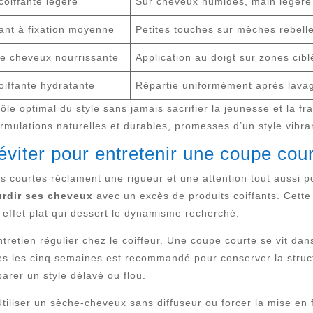
oiffante légère
Sur cheveux humides, main légère
fant à fixation moyenne
Petites touches sur mèches rebell
 cheveux nourrissante
Application au doigt sur zones cib
iffante hydratante
Répartie uniformément après lava
ôle optimal du style sans jamais sacrifier la jeunesse et la f
mulations naturelles et durables, promesses d’un style vibrant
éviter pour entretenir une coupe cou
s courtes réclament une rigueur et une attention tout aussi p
urdir ses cheveux
avec un excès de produits coiffants. Cett
 effet plat qui dessert le dynamisme recherché.
ntretien régulier chez le coiffeur. Une coupe courte se vit dan
es les cinq semaines est recommandé pour conserver la structu
parer un style délavé ou flou.
tiliser un sèche-cheveux sans diffuseur ou forcer la mise en 