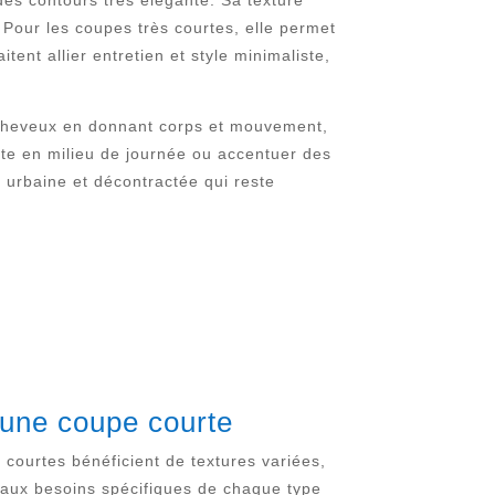
des contours très élégante. Sa texture
 Pour les coupes très courtes, elle permet
itent allier entretien et style minimaliste,
e cheveux en donnant corps et mouvement,
urte en milieu de journée ou accentuer des
 urbaine et décontractée qui reste
 une coupe courte
courtes bénéficient de textures variées,
er aux besoins spécifiques de chaque type