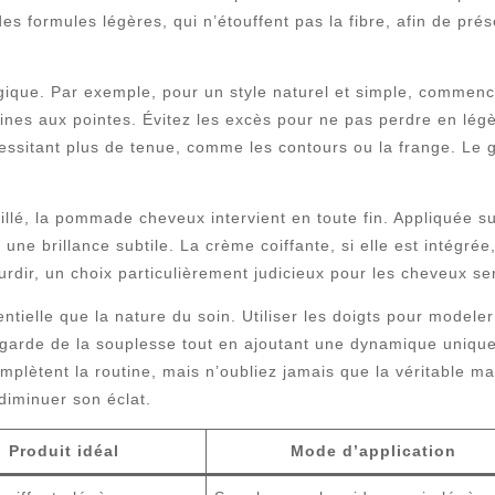
des formules légères, qui n’étouffent pas la fibre, afin de pré
tégique. Par exemple, pour un style naturel et simple, comme
ines aux pointes. Évitez les excès pour ne pas perdre en légèr
essitant plus de tenue, comme les contours ou la frange. Le ge
aillé, la pommade cheveux intervient en toute fin. Appliquée 
 une brillance subtile. La crème coiffante, si elle est intégré
urdir, un choix particulièrement judicieux pour les cheveux se
entielle que la nature du soin. Utiliser les doigts pour modele
cela garde de la souplesse tout en ajoutant une dynamique un
mplètent la routine, mais n’oubliez jamais que la véritable m
 diminuer son éclat.
Produit idéal
Mode d’application