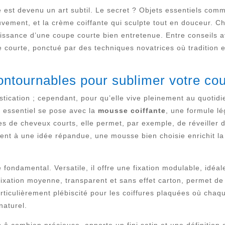
est devenu un art subtil. Le secret ? Objets essentiels comme 
uvement, et la crème coiffante qui sculpte tout en douceur. 
puissance d’une coupe courte bien entretenue. Entre conseils a
e courte, ponctué par des techniques novatrices où tradition e
contournables pour sublimer votre co
cation ; cependant, pour qu’elle vive pleinement au quotidien
e essentiel se pose avec la
mousse coiffante
, une formule l
pes de cheveux courts, elle permet, par exemple, de réveiller 
nt à une idée répandue, une mousse bien choisie enrichit la te
 fondamental. Versatile, il offre une fixation modulable, idéa
fixation moyenne, transparent et sans effet carton, permet de 
articulièrement plébiscité pour les coiffures plaquées où cha
naturel.