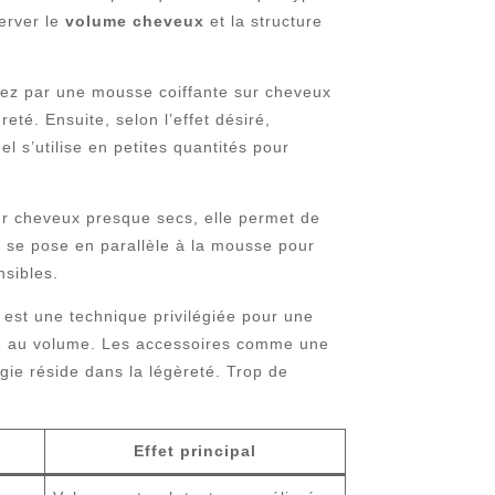
server le
volume cheveux
et la structure
ncez par une mousse coiffante sur cheveux
eté. Ensuite, selon l’effet désiré,
l s’utilise en petites quantités pour
sur cheveux presque secs, elle permet de
e, se pose en parallèle à la mousse pour
nsibles.
r est une technique privilégiée pour une
ique au volume. Les accessoires comme une
agie réside dans la légèreté. Trop de
Effet principal