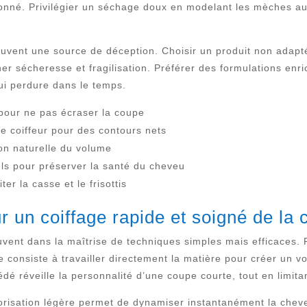
donné. Privilégier un séchage doux en modelant les mèches aux
 souvent une source de déception. Choisir un produit non adap
er sécheresse et fragilisation. Préférer des formulations enri
qui perdure dans le temps.
 pour ne pas écraser la coupe
e coiffeur pour des contours nets
on naturelle du volume
rels pour préserver la santé du cheveu
r la casse et le frisottis
 un coiffage rapide et soigné de la 
vent dans la maîtrise de techniques simples mais efficaces. Pa
 consiste à travailler directement la matière pour créer un vo
 réveille la personnalité d’une coupe courte, tout en limita
risation légère permet de dynamiser instantanément la cheve