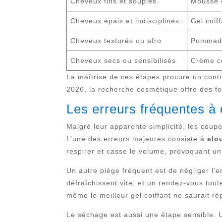
Cheveux fins et souples
Mousse c
Cheveux épais et indisciplinés
Gel coif
Cheveux texturés ou afro
Pommade
Cheveux secs ou sensibilisés
Crème co
La maîtrise de ces étapes procure un contr
2026, la recherche cosmétique offre des for
Les erreurs fréquentes à 
Malgré leur apparente simplicité, les coupe
L’une des erreurs majeures consiste à
alo
respirer et casse le volume, provoquant un
Un autre piège fréquent est de négliger l’e
défraîchissent vite, et un rendez-vous tout
même le meilleur gel coiffant ne saurait ré
Le séchage est aussi une étape sensible. U