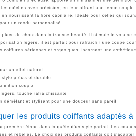
ô combien précieuse, apporte un fini satin et une définition 
r les mèches avec précision, en leur offrant une tenue souple.
 en nourrissant la fibre capillaire. Idéale pour celles qui souha
pour un rendu personnalisé.
place de choix dans la trousse beauté. Il stimule le volum
porisation légère, il est parfait pour rafraîchir une coupe co
x coiffures aériennes et organiques, incarnant une esthétique
our un effet naturel
 style précis et durable
définition souple
légers, touche rafraîchissante
in démêlant et stylisant pour une douceur sans pareil
uer les produits coiffants adaptés à
 première étape dans la quête d’un style parfait. Les coupes 
ses et rebelles. Le choix des produits coiffants doit s’adapt