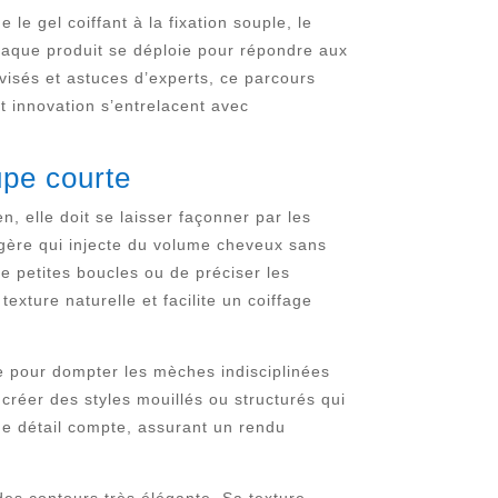
le gel coiffant à la fixation souple, le
Chaque produit se déploie pour répondre aux
visés et astuces d’experts, ce parcours
t innovation s’entrelacent avec
upe courte
, elle doit se laisser façonner par les
égère qui injecte du volume cheveux sans
de petites boucles ou de préciser les
xture naturelle et facilite un coiffage
le pour dompter les mèches indisciplinées
créer des styles mouillés ou structurés qui
que détail compte, assurant un rendu