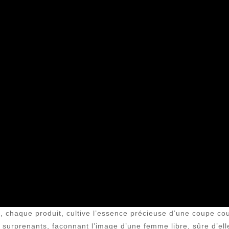
, chaque produit, cultive l’essence précieuse d’une coupe cou
ts surprenants, façonnant l’image d’une femme libre, sûre d’e